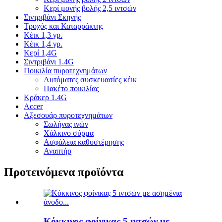
Κερί μονής βολής 2,5 ιντσών
Σιντριβάνι Σκηνής
Τροχός και Καταρράκτης
Κέικ 1,3 γρ.
Κέικ 1,4 γρ.
Κερί 1,4G
Σιντριβάνι 1.4G
Ποικιλία πυροτεχνημάτων
Αυτόματες συσκευασίες κέικ
Πακέτο ποικιλίας
Κράκερ 1.4G
Accer
Αξεσουάρ πυροτεχνημάτων
Σωλήνας ινών
Χάλκινο σύρμα
Ασφάλεια καθυστέρησης
Αναπτήρ
Προτεινόμενα προϊόντα
Κόκκινος φοίνικας 5 ιντσών με