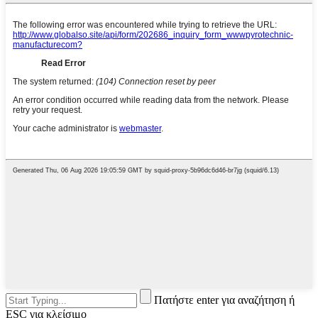
Πατήστε enter για αναζήτηση ή
ESC για κλείσιμο