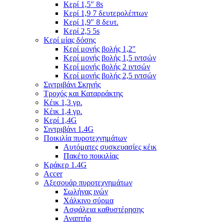
Κερί 1,5″ 8s
Κερί 1,9 7 δευτερολέπτων
Κερί 1,9″ 8 δευτ.
Κερί 2,5 5s
Κερί μίας δόσης
Κερί μονής βολής 1,2″
Κερί μονής βολής 1,5 ιντσών
Κερί μονής βολής 2 ιντσών
Κερί μονής βολής 2,5 ιντσών
Σιντριβάνι Σκηνής
Τροχός και Καταρράκτης
Κέικ 1,3 γρ.
Κέικ 1,4 γρ.
Κερί 1,4G
Σιντριβάνι 1.4G
Ποικιλία πυροτεχνημάτων
Αυτόματες συσκευασίες κέικ
Πακέτο ποικιλίας
Κράκερ 1.4G
Accer
Αξεσουάρ πυροτεχνημάτων
Σωλήνας ινών
Χάλκινο σύρμα
Ασφάλεια καθυστέρησης
Αναπτήρ