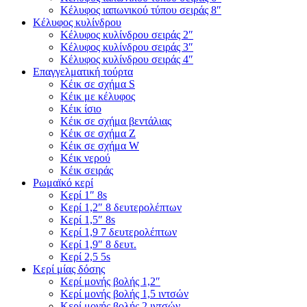
Κέλυφος ιαπωνικού τύπου σειράς 8″
Κέλυφος κυλίνδρου
Κέλυφος κυλίνδρου σειράς 2″
Κέλυφος κυλίνδρου σειράς 3″
Κέλυφος κυλίνδρου σειράς 4″
Επαγγελματική τούρτα
Κέικ σε σχήμα S
Κέικ με κέλυφος
Κέικ ίσιο
Κέικ σε σχήμα βεντάλιας
Κέικ σε σχήμα Ζ
Κέικ σε σχήμα W
Κέικ νερού
Κέικ σειράς
Ρωμαϊκό κερί
Κερί 1″ 8s
Κερί 1,2″ 8 δευτερολέπτων
Κερί 1,5″ 8s
Κερί 1,9 7 δευτερολέπτων
Κερί 1,9″ 8 δευτ.
Κερί 2,5 5s
Κερί μίας δόσης
Κερί μονής βολής 1,2″
Κερί μονής βολής 1,5 ιντσών
Κερί μονής βολής 2 ιντσών