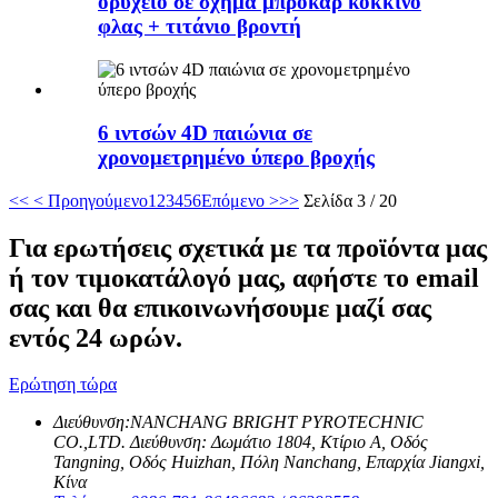
ορυχείο σε σχήμα μπροκάρ κόκκινο
φλας + τιτάνιο βροντή
6 ιντσών 4D παιώνια σε
χρονομετρημένο ύπερο βροχής
<<
< Προηγούμενο
1
2
3
4
5
6
Επόμενο >
>>
Σελίδα 3 / 20
Για ερωτήσεις σχετικά με τα προϊόντα μας
ή τον τιμοκατάλογό μας, αφήστε το email
σας και θα επικοινωνήσουμε μαζί σας
εντός 24 ωρών.
Ερώτηση τώρα
Διεύθυνση:
NANCHANG BRIGHT PYROTECHNIC
CO.,LTD. Διεύθυνση: Δωμάτιο 1804, Κτίριο Α, Οδός
Tangning, Οδός Huizhan, Πόλη Nanchang, Επαρχία Jiangxi,
Κίνα