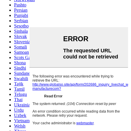
Pashto
Persian
Punjabi
Serbian
Sesotho
Sinhala
Slovak
Slovenian
Somali
Samoan
Scots Gaelic
Shona
Sindhi
Sundanese
Swahili
Tajik
Tamil
Telugu
Thai
Ukrainian
Urdu
Uzbek
Vietnamese
Welsh