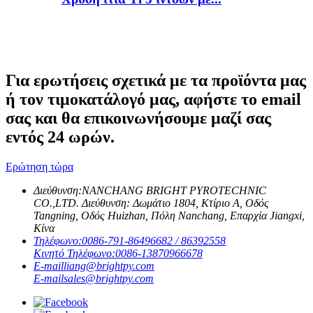
Για ερωτήσεις σχετικά με τα προϊόντα μας
ή τον τιμοκατάλογό μας, αφήστε το email
σας και θα επικοινωνήσουμε μαζί σας
εντός 24 ωρών.
Ερώτηση τώρα
Διεύθυνση:
NANCHANG BRIGHT PYROTECHNIC
CO.,LTD. Διεύθυνση: Δωμάτιο 1804, Κτίριο Α, Οδός
Tangning, Οδός Huizhan, Πόλη Nanchang, Επαρχία Jiangxi,
Κίνα
Τηλέφωνο:
0086-791-86496682 / 86392558
Κινητό Τηλέφωνο:
0086-13870966678
E-mail
liang@brightpy.com
E-mail
sales@brightpy.com