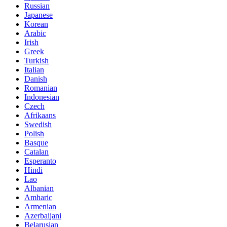
Russian
Japanese
Korean
Arabic
Irish
Greek
Turkish
Italian
Danish
Romanian
Indonesian
Czech
Afrikaans
Swedish
Polish
Basque
Catalan
Esperanto
Hindi
Lao
Albanian
Amharic
Armenian
Azerbaijani
Belarusian