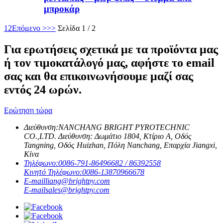
μπροκάρ
1
2
Επόμενο >
>>
Σελίδα 1 / 2
Για ερωτήσεις σχετικά με τα προϊόντα μας
ή τον τιμοκατάλογό μας, αφήστε το email
σας και θα επικοινωνήσουμε μαζί σας
εντός 24 ωρών.
Ερώτηση τώρα
Διεύθυνση:
NANCHANG BRIGHT PYROTECHNIC
CO.,LTD. Διεύθυνση: Δωμάτιο 1804, Κτίριο Α, Οδός
Tangning, Οδός Huizhan, Πόλη Nanchang, Επαρχία Jiangxi,
Κίνα
Τηλέφωνο:
0086-791-86496682 / 86392558
Κινητό Τηλέφωνο:
0086-13870966678
E-mail
liang@brightpy.com
E-mail
sales@brightpy.com