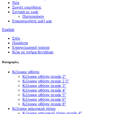
Νέα
Συχνές ερωτήσεις
Σχετικά με εμάς
Πιστοποίηση
Επικοινωνήστε μαζί μας
English
Σπίτι
Προϊόντα
Επαγγελματική τούρτα
Κέικ σε σχήμα βεντάλιας
Κατηγορίες
Κέλυφος οθόνης
Κέλυφος οθόνης σειράς 2″
Κέλυφος οθόνης σειράς 2,5″
Κέλυφος οθόνης σειράς 3″
Κέλυφος οθόνης σειράς 4″
Κέλυφος οθόνης σειράς 5″
Κέλυφος οθόνης σειράς 6″
Κέλυφος οθόνης σειράς 8″
Κέλυφος ιαπωνικού τύπου
Κέλυφος ιαπωνικού τύπου σειράς 4″