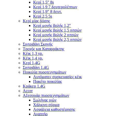
Κερί 1,5″ 8s
Κερί 1,9 7 δευτερολέπτων
Κερί 1,9″ 8 δευτ.
Κερί 2,5 5s
Κερί μίας δόσης
Κερί μονής βολής 1,2″
Κερί μονής βολής 1,5 ιντσών
Κερί μονής βολής 2 ιντσών
Κερί μονής βολής 2,5 ιντσών
Σιντριβάνι Σκηνής
Τροχός και Καταρράκτης
Κέικ 1,3 γρ.
Κέικ 1,4 γρ.
Κερί 1,4G
Σιντριβάνι 1.4G
Ποικιλία πυροτεχνημάτων
Αυτόματες συσκευασίες κέικ
Πακέτο ποικιλίας
Κράκερ 1.4G
Accer
Αξεσουάρ πυροτεχνημάτων
Σωλήνας ινών
Χάλκινο σύρμα
Ασφάλεια καθυστέρησης
Αναπτήρ