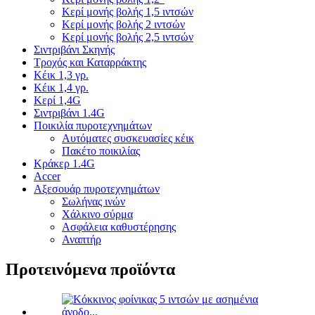
Κερί μονής βολής 1,5 ιντσών
Κερί μονής βολής 2 ιντσών
Κερί μονής βολής 2,5 ιντσών
Σιντριβάνι Σκηνής
Τροχός και Καταρράκτης
Κέικ 1,3 γρ.
Κέικ 1,4 γρ.
Κερί 1,4G
Σιντριβάνι 1.4G
Ποικιλία πυροτεχνημάτων
Αυτόματες συσκευασίες κέικ
Πακέτο ποικιλίας
Κράκερ 1.4G
Accer
Αξεσουάρ πυροτεχνημάτων
Σωλήνας ινών
Χάλκινο σύρμα
Ασφάλεια καθυστέρησης
Αναπτήρ
Προτεινόμενα προϊόντα