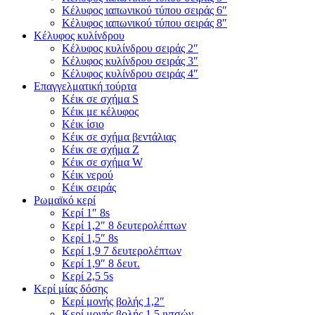
Κέλυφος ιαπωνικού τύπου σειράς 6″
Κέλυφος ιαπωνικού τύπου σειράς 8″
Κέλυφος κυλίνδρου
Κέλυφος κυλίνδρου σειράς 2″
Κέλυφος κυλίνδρου σειράς 3″
Κέλυφος κυλίνδρου σειράς 4″
Επαγγελματική τούρτα
Κέικ σε σχήμα S
Κέικ με κέλυφος
Κέικ ίσιο
Κέικ σε σχήμα βεντάλιας
Κέικ σε σχήμα Ζ
Κέικ σε σχήμα W
Κέικ νερού
Κέικ σειράς
Ρωμαϊκό κερί
Κερί 1″ 8s
Κερί 1,2″ 8 δευτερολέπτων
Κερί 1,5″ 8s
Κερί 1,9 7 δευτερολέπτων
Κερί 1,9″ 8 δευτ.
Κερί 2,5 5s
Κερί μίας δόσης
Κερί μονής βολής 1,2″
Κερί μονής βολής 1,5 ιντσών