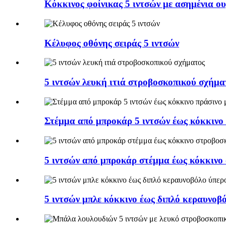
Κόκκινος φοίνικας 5 ιντσών με ασημένια ου
Κέλυφος οθόνης σειράς 5 ιντσών
5 ιντσών λευκή ιτιά στροβοσκοπικού σχήμα
Στέμμα από μπροκάρ 5 ιντσών έως κόκκινο 
5 ιντσών από μπροκάρ στέμμα έως κόκκινο
5 ιντσών μπλε κόκκινο έως διπλό κεραυνοβ