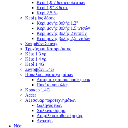
Κερί 1,9 7 δευτερολέπτων
Κερί 1,9″ 8 δευτ.
Κερί 2,5 5s
Κερί μίας δόσης
Κερί μονής βολής 1,2″
Κερί μονής βολής 1,5 ιντσών
Κερί μονής βολής 2 ιντσών
Κερί μονής βολής 2,5 ιντσών
Σιντριβάνι Σκηνής
Τροχός και Καταρράκτης
Κέικ 1,3 γρ.
Κέικ 1,4 γρ.
Κερί 1,4G
Σιντριβάνι 1.4G
Ποικιλία πυροτεχνημάτων
Αυτόματες συσκευασίες κέικ
Πακέτο ποικιλίας
Κράκερ 1.4G
Accer
Αξεσουάρ πυροτεχνημάτων
Σωλήνας ινών
Χάλκινο σύρμα
Ασφάλεια καθυστέρησης
Αναπτήρ
Νέα