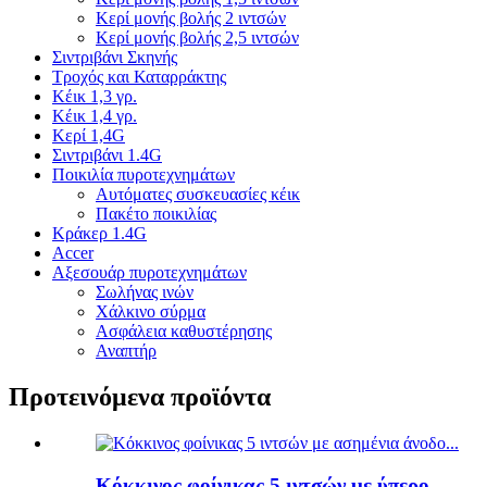
Κερί μονής βολής 2 ιντσών
Κερί μονής βολής 2,5 ιντσών
Σιντριβάνι Σκηνής
Τροχός και Καταρράκτης
Κέικ 1,3 γρ.
Κέικ 1,4 γρ.
Κερί 1,4G
Σιντριβάνι 1.4G
Ποικιλία πυροτεχνημάτων
Αυτόματες συσκευασίες κέικ
Πακέτο ποικιλίας
Κράκερ 1.4G
Accer
Αξεσουάρ πυροτεχνημάτων
Σωλήνας ινών
Χάλκινο σύρμα
Ασφάλεια καθυστέρησης
Αναπτήρ
Προτεινόμενα προϊόντα
Κόκκινος φοίνικας 5 ιντσών με ύπερο...