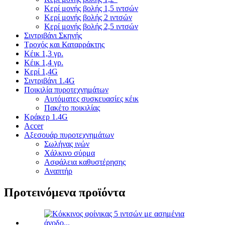
Κερί μονής βολής 1,5 ιντσών
Κερί μονής βολής 2 ιντσών
Κερί μονής βολής 2,5 ιντσών
Σιντριβάνι Σκηνής
Τροχός και Καταρράκτης
Κέικ 1,3 γρ.
Κέικ 1,4 γρ.
Κερί 1,4G
Σιντριβάνι 1.4G
Ποικιλία πυροτεχνημάτων
Αυτόματες συσκευασίες κέικ
Πακέτο ποικιλίας
Κράκερ 1.4G
Accer
Αξεσουάρ πυροτεχνημάτων
Σωλήνας ινών
Χάλκινο σύρμα
Ασφάλεια καθυστέρησης
Αναπτήρ
Προτεινόμενα προϊόντα