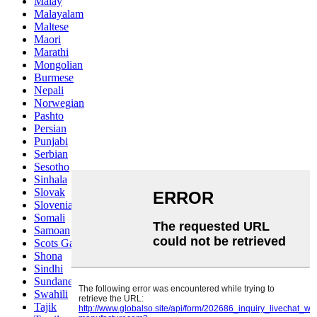
Malay
Malayalam
Maltese
Maori
Marathi
Mongolian
Burmese
Nepali
Norwegian
Pashto
Persian
Punjabi
Serbian
Sesotho
Sinhala
Slovak
Slovenian
Somali
Samoan
Scots Gaelic
Shona
Sindhi
Sundanese
Swahili
Tajik