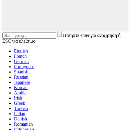
Πατήστε enter για αναζήτηση ή
ESC για κλείσιμο
English
French
German
Portuguese
Spanish
Russian
Japanese
Korean
Arabic
Irish
Greek
Turkish
Italian
Danish
Romanian
Indonesian