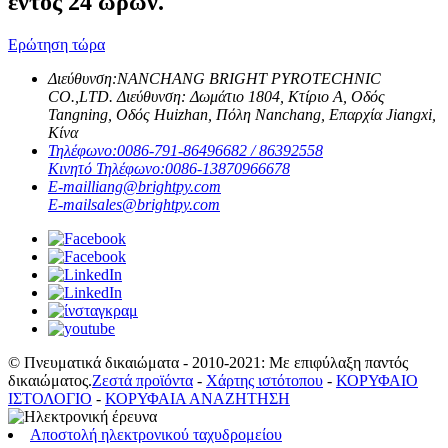
εντός 24 ωρών.
Ερώτηση τώρα
Διεύθυνση:
NANCHANG BRIGHT PYROTECHNIC
CO.,LTD. Διεύθυνση: Δωμάτιο 1804, Κτίριο Α, Οδός
Tangning, Οδός Huizhan, Πόλη Nanchang, Επαρχία Jiangxi,
Κίνα
Τηλέφωνο:
0086-791-86496682 / 86392558
Κινητό Τηλέφωνο:
0086-13870966678
E-mail
liang@brightpy.com
E-mail
sales@brightpy.com
© Πνευματικά δικαιώματα - 2010-2021: Με επιφύλαξη παντός
δικαιώματος.
Ζεστά προϊόντα
-
Χάρτης ιστότοπου
-
ΚΟΡΥΦΑΙΟ
ΙΣΤΟΛΟΓΙΟ
-
ΚΟΡΥΦΑΙΑ ΑΝΑΖΗΤΗΣΗ
Αποστολή ηλεκτρονικού ταχυδρομείου