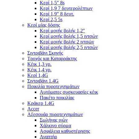
Κερί 1,5″ 8s
Κερί 1,9 7 δευτερολέπτων
Κερί 1,9″ 8 δευτ.
Κερί 2,5 5s
Κερί μίας δόσης
Κερί μονής βολής 1,2″
Κερί μονής βολής 1,5 ιντσών
Κερί μονής βολής 2 ιντσών
Κερί μονής βολής 2,5 ιντσών
Σιντριβάνι Σκηνής
Τροχός και Καταρράκτης
Κέικ 1,3 γρ.
Κέικ 1,4 γρ.
Κερί 1,4G
Σιντριβάνι 1.4G
Ποικιλία πυροτεχνημάτων
Αυτόματες συσκευασίες κέικ
Πακέτο ποικιλίας
Κράκερ 1.4G
Accer
Αξεσουάρ πυροτεχνημάτων
Σωλήνας ινών
Χάλκινο σύρμα
Ασφάλεια καθυστέρησης
Αναπτήρ