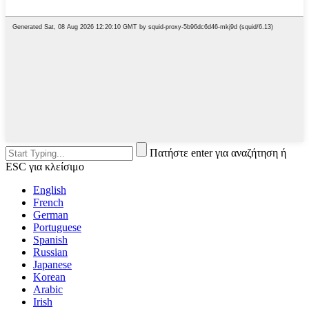
Πατήστε enter για αναζήτηση ή
ESC για κλείσιμο
English
French
German
Portuguese
Spanish
Russian
Japanese
Korean
Arabic
Irish