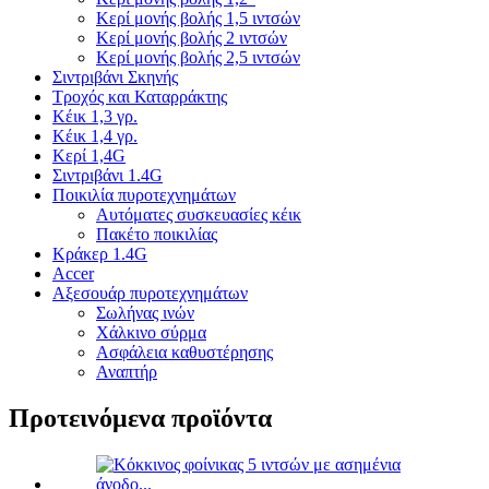
Κερί μονής βολής 1,5 ιντσών
Κερί μονής βολής 2 ιντσών
Κερί μονής βολής 2,5 ιντσών
Σιντριβάνι Σκηνής
Τροχός και Καταρράκτης
Κέικ 1,3 γρ.
Κέικ 1,4 γρ.
Κερί 1,4G
Σιντριβάνι 1.4G
Ποικιλία πυροτεχνημάτων
Αυτόματες συσκευασίες κέικ
Πακέτο ποικιλίας
Κράκερ 1.4G
Accer
Αξεσουάρ πυροτεχνημάτων
Σωλήνας ινών
Χάλκινο σύρμα
Ασφάλεια καθυστέρησης
Αναπτήρ
Προτεινόμενα προϊόντα