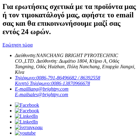
Για ερωτήσεις σχετικά με τα προϊόντα μας
ή τον τιμοκατάλογό μας, αφήστε το email
σας και θα επικοινωνήσουμε μαζί σας
εντός 24 ωρών.
Ερώτηση τώρα
Διεύθυνση:
NANCHANG BRIGHT PYROTECHNIC
CO.,LTD. Διεύθυνση: Δωμάτιο 1804, Κτίριο Α, Οδός
Tangning, Οδός Huizhan, Πόλη Nanchang, Επαρχία Jiangxi,
Κίνα
Τηλέφωνο:
0086-791-86496682 / 86392558
Κινητό Τηλέφωνο:
0086-13870966678
E-mail
liang@brightpy.com
E-mail
sales@brightpy.com