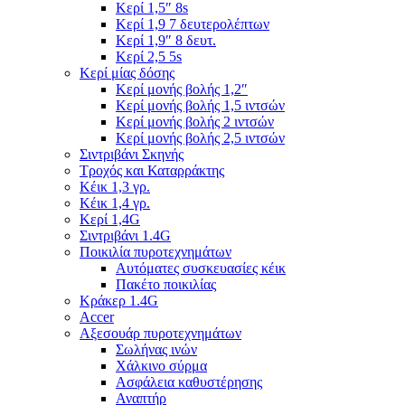
Κερί 1,5″ 8s
Κερί 1,9 7 δευτερολέπτων
Κερί 1,9″ 8 δευτ.
Κερί 2,5 5s
Κερί μίας δόσης
Κερί μονής βολής 1,2″
Κερί μονής βολής 1,5 ιντσών
Κερί μονής βολής 2 ιντσών
Κερί μονής βολής 2,5 ιντσών
Σιντριβάνι Σκηνής
Τροχός και Καταρράκτης
Κέικ 1,3 γρ.
Κέικ 1,4 γρ.
Κερί 1,4G
Σιντριβάνι 1.4G
Ποικιλία πυροτεχνημάτων
Αυτόματες συσκευασίες κέικ
Πακέτο ποικιλίας
Κράκερ 1.4G
Accer
Αξεσουάρ πυροτεχνημάτων
Σωλήνας ινών
Χάλκινο σύρμα
Ασφάλεια καθυστέρησης
Αναπτήρ