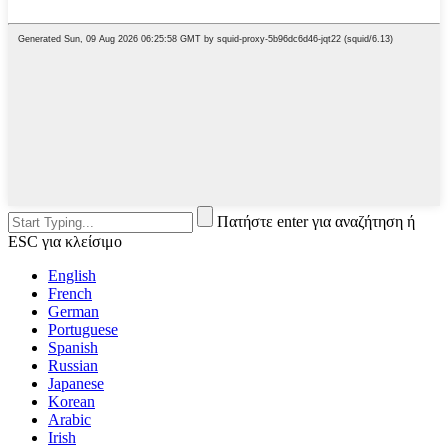
Πατήστε enter για αναζήτηση ή
ESC για κλείσιμο
English
French
German
Portuguese
Spanish
Russian
Japanese
Korean
Arabic
Irish