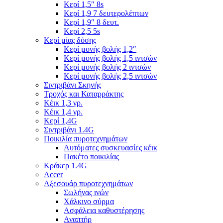
Κερί 1,5″ 8s
Κερί 1,9 7 δευτερολέπτων
Κερί 1,9″ 8 δευτ.
Κερί 2,5 5s
Κερί μίας δόσης
Κερί μονής βολής 1,2″
Κερί μονής βολής 1,5 ιντσών
Κερί μονής βολής 2 ιντσών
Κερί μονής βολής 2,5 ιντσών
Σιντριβάνι Σκηνής
Τροχός και Καταρράκτης
Κέικ 1,3 γρ.
Κέικ 1,4 γρ.
Κερί 1,4G
Σιντριβάνι 1.4G
Ποικιλία πυροτεχνημάτων
Αυτόματες συσκευασίες κέικ
Πακέτο ποικιλίας
Κράκερ 1.4G
Accer
Αξεσουάρ πυροτεχνημάτων
Σωλήνας ινών
Χάλκινο σύρμα
Ασφάλεια καθυστέρησης
Αναπτήρ