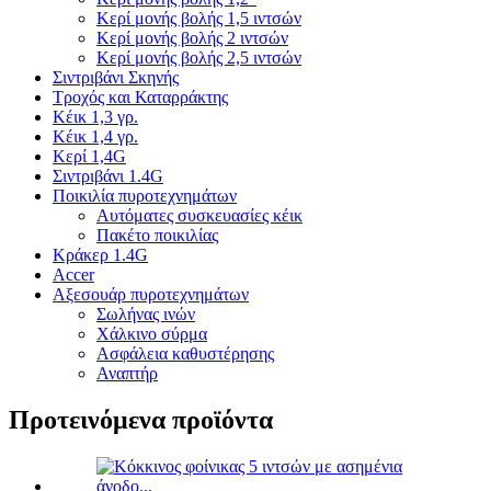
Κερί μονής βολής 1,5 ιντσών
Κερί μονής βολής 2 ιντσών
Κερί μονής βολής 2,5 ιντσών
Σιντριβάνι Σκηνής
Τροχός και Καταρράκτης
Κέικ 1,3 γρ.
Κέικ 1,4 γρ.
Κερί 1,4G
Σιντριβάνι 1.4G
Ποικιλία πυροτεχνημάτων
Αυτόματες συσκευασίες κέικ
Πακέτο ποικιλίας
Κράκερ 1.4G
Accer
Αξεσουάρ πυροτεχνημάτων
Σωλήνας ινών
Χάλκινο σύρμα
Ασφάλεια καθυστέρησης
Αναπτήρ
Προτεινόμενα προϊόντα