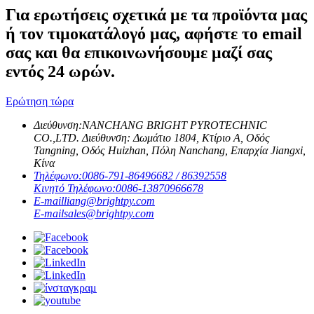
Για ερωτήσεις σχετικά με τα προϊόντα μας
ή τον τιμοκατάλογό μας, αφήστε το email
σας και θα επικοινωνήσουμε μαζί σας
εντός 24 ωρών.
Ερώτηση τώρα
Διεύθυνση:
NANCHANG BRIGHT PYROTECHNIC
CO.,LTD. Διεύθυνση: Δωμάτιο 1804, Κτίριο Α, Οδός
Tangning, Οδός Huizhan, Πόλη Nanchang, Επαρχία Jiangxi,
Κίνα
Τηλέφωνο:
0086-791-86496682 / 86392558
Κινητό Τηλέφωνο:
0086-13870966678
E-mail
liang@brightpy.com
E-mail
sales@brightpy.com