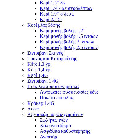
Κερί 1,5″ 8s
Κερί 1,9 7 δευτερολέπτων
Κερί 1,9″ 8 δευτ.
Κερί 2,5 5s
Κερί μίας δόσης
Κερί μονής βολής 1,2″
Κερί μονής βολής 1,5 ιντσών
Κερί μονής βολής 2 ιντσών
Κερί μονής βολής 2,5 ιντσών
Σιντριβάνι Σκηνής
Τροχός και Καταρράκτης
Κέικ 1,3 γρ.
Κέικ 1,4 γρ.
Κερί 1,4G
Σιντριβάνι 1.4G
Ποικιλία πυροτεχνημάτων
Αυτόματες συσκευασίες κέικ
Πακέτο ποικιλίας
Κράκερ 1.4G
Accer
Αξεσουάρ πυροτεχνημάτων
Σωλήνας ινών
Χάλκινο σύρμα
Ασφάλεια καθυστέρησης
Αναπτήρ