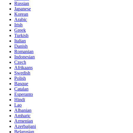
Russian
Japanese
Korean
Arabic
Irish
Greek
Turkish
Italian
Danish
Romanian
Indonesian
Czech
Afrikaans
Swedish
Polish
Basque
Catalan
Esperanto
Hindi
Lao
Albanian
Amharic
Armenian
Azerbaijani
Belarusian