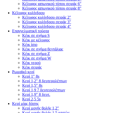
Κέλυφος ιαπωνικού τύπου σειράς 6″
Κέλυφος ιαπωνικού τύπου σειράς 8″
Κέλυφος κυλίνδρου
Κέλυφος κυλίνδρου σειράς 2″
Κέλυφος κυλίνδρου σειράς 3″
Κέλυφος κυλίνδρου σειράς 4″
Επαγγελματική τούρτα
Κέικ σε σχήμα S
Κέικ με κέλυφος
Κέικ ίσιο
Κέικ σε σχήμα βεντάλιας
Κέικ σε σχήμα Ζ
Κέικ σε σχήμα W
Κέικ νερού
Κέικ σειράς
Ρωμαϊκό κερί
Κερί 1″ 8s
Κερί 1,2″ 8 δευτερολέπτων
Κερί 1,5″ 8s
Κερί 1,9 7 δευτερολέπτων
Κερί 1,9″ 8 δευτ.
Κερί 2,5 5s
Κερί μίας δόσης
Κερί μονής βολής 1,2″
Κερί μονής βολής 1,5 ιντσών