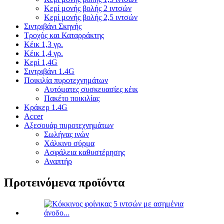
Κερί μονής βολής 2 ιντσών
Κερί μονής βολής 2,5 ιντσών
Σιντριβάνι Σκηνής
Τροχός και Καταρράκτης
Κέικ 1,3 γρ.
Κέικ 1,4 γρ.
Κερί 1,4G
Σιντριβάνι 1.4G
Ποικιλία πυροτεχνημάτων
Αυτόματες συσκευασίες κέικ
Πακέτο ποικιλίας
Κράκερ 1.4G
Accer
Αξεσουάρ πυροτεχνημάτων
Σωλήνας ινών
Χάλκινο σύρμα
Ασφάλεια καθυστέρησης
Αναπτήρ
Προτεινόμενα προϊόντα