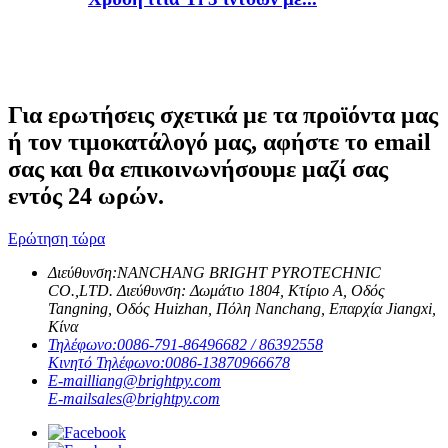
Για ερωτήσεις σχετικά με τα προϊόντα μας
ή τον τιμοκατάλογό μας, αφήστε το email
σας και θα επικοινωνήσουμε μαζί σας
εντός 24 ωρών.
Ερώτηση τώρα
Διεύθυνση:
NANCHANG BRIGHT PYROTECHNIC
CO.,LTD. Διεύθυνση: Δωμάτιο 1804, Κτίριο Α, Οδός
Tangning, Οδός Huizhan, Πόλη Nanchang, Επαρχία Jiangxi,
Κίνα
Τηλέφωνο:
0086-791-86496682 / 86392558
Κινητό Τηλέφωνο:
0086-13870966678
E-mail
liang@brightpy.com
E-mail
sales@brightpy.com