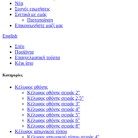
Νέα
Συχνές ερωτήσεις
Σχετικά με εμάς
Πιστοποίηση
Επικοινωνήστε μαζί μας
English
Σπίτι
Προϊόντα
Επαγγελματική τούρτα
Κέικ ίσιο
Κατηγορίες
Κέλυφος οθόνης
Κέλυφος οθόνης σειράς 2″
Κέλυφος οθόνης σειράς 2,5″
Κέλυφος οθόνης σειράς 3″
Κέλυφος οθόνης σειράς 4″
Κέλυφος οθόνης σειράς 5″
Κέλυφος οθόνης σειράς 6″
Κέλυφος οθόνης σειράς 8″
Κέλυφος ιαπωνικού τύπου
Κέλυφος ιαπωνικού τύπου σειράς 4″