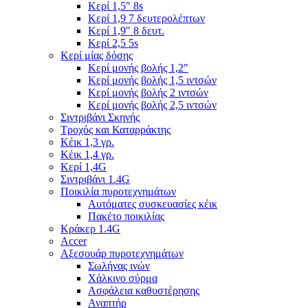
Κερί 1,5″ 8s
Κερί 1,9 7 δευτερολέπτων
Κερί 1,9″ 8 δευτ.
Κερί 2,5 5s
Κερί μίας δόσης
Κερί μονής βολής 1,2″
Κερί μονής βολής 1,5 ιντσών
Κερί μονής βολής 2 ιντσών
Κερί μονής βολής 2,5 ιντσών
Σιντριβάνι Σκηνής
Τροχός και Καταρράκτης
Κέικ 1,3 γρ.
Κέικ 1,4 γρ.
Κερί 1,4G
Σιντριβάνι 1.4G
Ποικιλία πυροτεχνημάτων
Αυτόματες συσκευασίες κέικ
Πακέτο ποικιλίας
Κράκερ 1.4G
Accer
Αξεσουάρ πυροτεχνημάτων
Σωλήνας ινών
Χάλκινο σύρμα
Ασφάλεια καθυστέρησης
Αναπτήρ