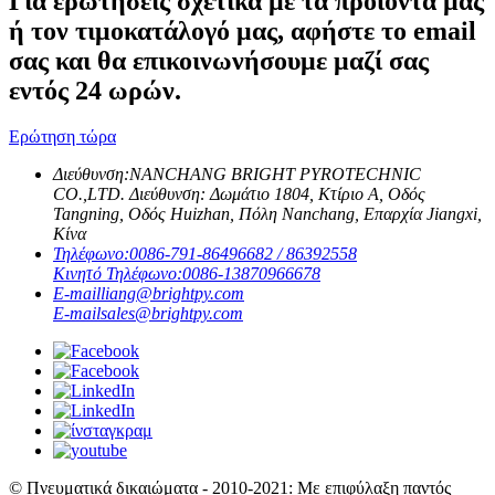
Για ερωτήσεις σχετικά με τα προϊόντα μας
ή τον τιμοκατάλογό μας, αφήστε το email
σας και θα επικοινωνήσουμε μαζί σας
εντός 24 ωρών.
Ερώτηση τώρα
Διεύθυνση:
NANCHANG BRIGHT PYROTECHNIC
CO.,LTD. Διεύθυνση: Δωμάτιο 1804, Κτίριο Α, Οδός
Tangning, Οδός Huizhan, Πόλη Nanchang, Επαρχία Jiangxi,
Κίνα
Τηλέφωνο:
0086-791-86496682 / 86392558
Κινητό Τηλέφωνο:
0086-13870966678
E-mail
liang@brightpy.com
E-mail
sales@brightpy.com
© Πνευματικά δικαιώματα - 2010-2021: Με επιφύλαξη παντός