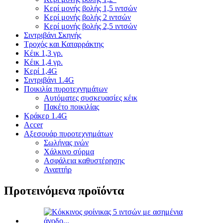
Κερί μονής βολής 1,5 ιντσών
Κερί μονής βολής 2 ιντσών
Κερί μονής βολής 2,5 ιντσών
Σιντριβάνι Σκηνής
Τροχός και Καταρράκτης
Κέικ 1,3 γρ.
Κέικ 1,4 γρ.
Κερί 1,4G
Σιντριβάνι 1.4G
Ποικιλία πυροτεχνημάτων
Αυτόματες συσκευασίες κέικ
Πακέτο ποικιλίας
Κράκερ 1.4G
Accer
Αξεσουάρ πυροτεχνημάτων
Σωλήνας ινών
Χάλκινο σύρμα
Ασφάλεια καθυστέρησης
Αναπτήρ
Προτεινόμενα προϊόντα