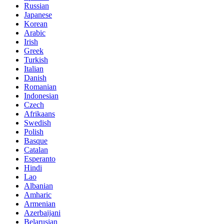
Russian
Japanese
Korean
Arabic
Irish
Greek
Turkish
Italian
Danish
Romanian
Indonesian
Czech
Afrikaans
Swedish
Polish
Basque
Catalan
Esperanto
Hindi
Lao
Albanian
Amharic
Armenian
Azerbaijani
Belarusian