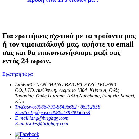
Για ερωτήσεις σχετικά με τα προϊόντα μας
ή τον τιμοκατάλογό μας, αφήστε το email
σας και θα επικοινωνήσουμε μαζί σας
εντός 24 ωρών.
Ερώτηση τώρα
Διεύθυνση:
NANCHANG BRIGHT PYROTECHNIC
CO.,LTD. Διεύθυνση: Δωμάτιο 1804, Κτίριο Α, Οδός
Tangning, Οδός Huizhan, Πόλη Nanchang, Επαρχία Jiangxi,
Κίνα
Τηλέφωνο:
0086-791-86496682 / 86392558
Κινητό Τηλέφωνο:
0086-13870966678
E-mail
liang@brightpy.com
E-mail
sales@brightpy.com