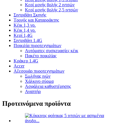
Κερί μονής βολής 2 ιντσών
Κερί μονής βολής 2,5 ιντσών
Σιντριβάνι Σκηνής
Τροχός και Καταρράκτης
Κέικ 1,3 γρ.
Κέικ 1,4 γρ.
Κερί 1,4G
Σιντριβάνι 1.4G
Ποικιλία πυροτεχνημάτων
Αυτόματες συσκευασίες κέικ
Πακέτο ποικιλίας
Κράκερ 1.4G
Accer
Αξεσουάρ πυροτεχνημάτων
Σωλήνας ινών
Χάλκινο σύρμα
Ασφάλεια καθυστέρησης
Αναπτήρ
Προτεινόμενα προϊόντα