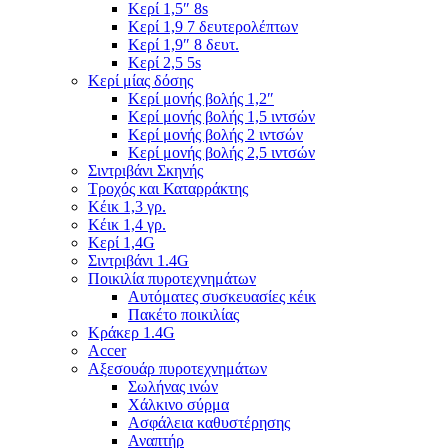
Κερί 1,5″ 8s
Κερί 1,9 7 δευτερολέπτων
Κερί 1,9″ 8 δευτ.
Κερί 2,5 5s
Κερί μίας δόσης
Κερί μονής βολής 1,2″
Κερί μονής βολής 1,5 ιντσών
Κερί μονής βολής 2 ιντσών
Κερί μονής βολής 2,5 ιντσών
Σιντριβάνι Σκηνής
Τροχός και Καταρράκτης
Κέικ 1,3 γρ.
Κέικ 1,4 γρ.
Κερί 1,4G
Σιντριβάνι 1.4G
Ποικιλία πυροτεχνημάτων
Αυτόματες συσκευασίες κέικ
Πακέτο ποικιλίας
Κράκερ 1.4G
Accer
Αξεσουάρ πυροτεχνημάτων
Σωλήνας ινών
Χάλκινο σύρμα
Ασφάλεια καθυστέρησης
Αναπτήρ