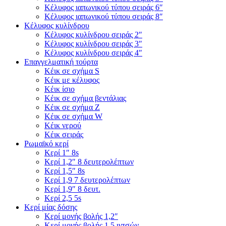
Κέλυφος ιαπωνικού τύπου σειράς 6″
Κέλυφος ιαπωνικού τύπου σειράς 8″
Κέλυφος κυλίνδρου
Κέλυφος κυλίνδρου σειράς 2″
Κέλυφος κυλίνδρου σειράς 3″
Κέλυφος κυλίνδρου σειράς 4″
Επαγγελματική τούρτα
Κέικ σε σχήμα S
Κέικ με κέλυφος
Κέικ ίσιο
Κέικ σε σχήμα βεντάλιας
Κέικ σε σχήμα Ζ
Κέικ σε σχήμα W
Κέικ νερού
Κέικ σειράς
Ρωμαϊκό κερί
Κερί 1″ 8s
Κερί 1,2″ 8 δευτερολέπτων
Κερί 1,5″ 8s
Κερί 1,9 7 δευτερολέπτων
Κερί 1,9″ 8 δευτ.
Κερί 2,5 5s
Κερί μίας δόσης
Κερί μονής βολής 1,2″
Κερί μονής βολής 1,5 ιντσών