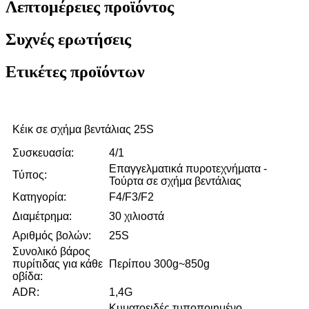
Λεπτομέρειες προϊόντος
Συχνές ερωτήσεις
Ετικέτες προϊόντων
Κέικ σε σχήμα βεντάλιας 25S
Συσκευασία:
4/1
Επαγγελματικά πυροτεχνήματα -
Τύπος:
Τούρτα σε σχήμα βεντάλιας
Κατηγορία:
F4/F3/F2
Διαμέτρημα:
30 χιλιοστά
Αριθμός βολών:
25S
Συνολικό βάρος
πυρίτιδας για κάθε
Περίπου 300g~850g
οβίδα:
ADR:
1,4G
Κυματοειδές τυποποιημένο