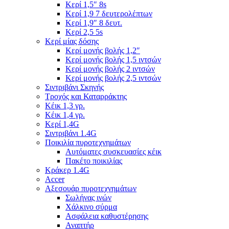
Κερί 1,5″ 8s
Κερί 1,9 7 δευτερολέπτων
Κερί 1,9″ 8 δευτ.
Κερί 2,5 5s
Κερί μίας δόσης
Κερί μονής βολής 1,2″
Κερί μονής βολής 1,5 ιντσών
Κερί μονής βολής 2 ιντσών
Κερί μονής βολής 2,5 ιντσών
Σιντριβάνι Σκηνής
Τροχός και Καταρράκτης
Κέικ 1,3 γρ.
Κέικ 1,4 γρ.
Κερί 1,4G
Σιντριβάνι 1.4G
Ποικιλία πυροτεχνημάτων
Αυτόματες συσκευασίες κέικ
Πακέτο ποικιλίας
Κράκερ 1.4G
Accer
Αξεσουάρ πυροτεχνημάτων
Σωλήνας ινών
Χάλκινο σύρμα
Ασφάλεια καθυστέρησης
Αναπτήρ