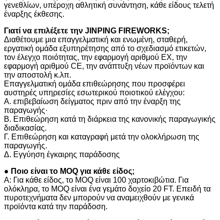
γενεθλίων, υπέροχη αθλητική συνάντηση, κάθε είδους τελετή
έναρξης έκθεσης.
Γιατί να επιλέξετε την JINPING FIREWORKS;
Διαθέτουμε μια επαγγελματική και ενωμένη, σταθερή,
εργατική ομάδα εξυπηρέτησης από το σχεδιασμό ετικετών,
τον έλεγχο ποιότητας, την εφαρμογή αριθμού EX, την
εφαρμογή αριθμού CE, την ανάπτυξη νέων προϊόντων και
την αποστολή κ.λπ.
Επαγγελματική ομάδα επιθεώρησης που προσφέρει
αυστηρές υπηρεσίες εσωτερικού ποιοτικού ελέγχου:
Α. επιβεβαίωση δείγματος πριν από την έναρξη της
παραγωγής·
Β. Επιθεώρηση κατά τη διάρκεια της κανονικής παραγωγικής
διαδικασίας.
Γ. Επιθεώρηση και καταγραφή μετά την ολοκλήρωση της
παραγωγής.
Δ. Εγγύηση έγκαιρης παράδοσης
● Ποιο είναι το MOQ για κάθε είδος;
Α: Για κάθε είδος, το MOQ είναι 100 χαρτοκιβώτια. Για
ολόκληρα, το MOQ είναι ένα γεμάτο δοχείο 20 FT. Επειδή τα
πυροτεχνήματα δεν μπορούν να αναμειχθούν με γενικά
προϊόντα κατά την παράδοση.