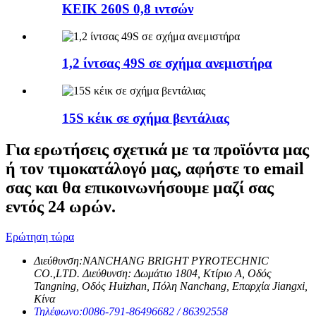
ΚΕΙΚ 260S 0,8 ιντσών
1,2 ίντσας 49S σε σχήμα ανεμιστήρα
15S κέικ σε σχήμα βεντάλιας
Για ερωτήσεις σχετικά με τα προϊόντα μας
ή τον τιμοκατάλογό μας, αφήστε το email
σας και θα επικοινωνήσουμε μαζί σας
εντός 24 ωρών.
Ερώτηση τώρα
Διεύθυνση:
NANCHANG BRIGHT PYROTECHNIC
CO.,LTD. Διεύθυνση: Δωμάτιο 1804, Κτίριο Α, Οδός
Tangning, Οδός Huizhan, Πόλη Nanchang, Επαρχία Jiangxi,
Κίνα
Τηλέφωνο:
0086-791-86496682 / 86392558