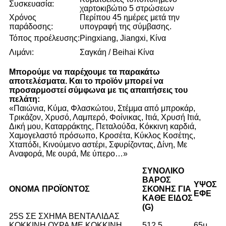
Συσκευασία:
χαρτοκιβώτιο 5 στρώσεων
Χρόνος
Περίπου 45 ημέρες μετά την
παράδοσης:
υπογραφή της σύμβασης.
Τόπος προέλευσης:
Pingxiang, Jiangxi, Κίνα
Λιμάνι:
Σαγκάη / Beihai Κίνα
Μπορούμε να παρέχουμε τα παρακάτω
αποτελέσματα. Και το προϊόν μπορεί να
προσαρμοστεί σύμφωνα με τις απαιτήσεις του
πελάτη:
«Παιώνια, Κύμα, Φλασκώτου, Στέμμα από μπροκάρ,
Τρικάζον, Χρυσό, Λαμπερό, Φοίνικας, Ιτιά, Χρυσή Ιτιά,
Δική μου, Καταρράκτης, Πεταλούδα, Κόκκινη καρδιά,
Χαμογελαστό πρόσωπο, Κροσέτα, Κύκλος Κοσέτης,
Χταπόδι, Κινούμενο αστέρι, Σφυρίζοντας, Δίνη, Με
Αναφορά, Με ουρά, Με ύπερο…»
ΣΥΝΟΛΙΚΌ
ΒΆΡΟΣ
ΎΨΟΣ
ΌΝΟΜΑ ΠΡΟΪΌΝΤΟΣ
ΣΚΌΝΗΣ ΓΙΑ
ΕΦΈ
ΚΆΘΕ ΕΊΔΟΣ
(G)
25S ΣΕ ΣΧΗΜΑ ΒΕΝΤΑΛΙΔΑΣ
ΚΟΚΚΙΝΗ ΟΥΡΑ ΜΕ ΚΟΚΚΙΝΗ
512,5
65μ