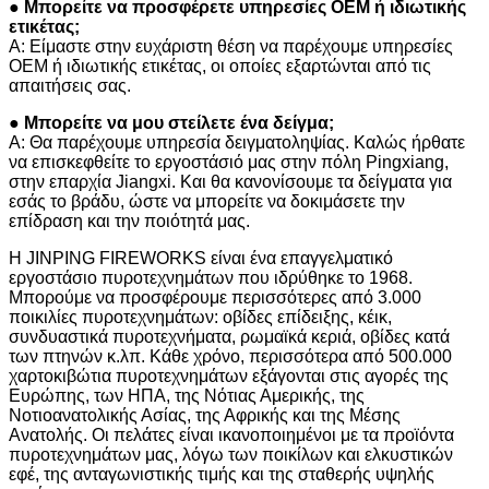
● Μπορείτε να προσφέρετε υπηρεσίες OEM ή ιδιωτικής
ετικέτας;
Α: Είμαστε στην ευχάριστη θέση να παρέχουμε υπηρεσίες
OEM ή ιδιωτικής ετικέτας, οι οποίες εξαρτώνται από τις
απαιτήσεις σας.
● Μπορείτε να μου στείλετε ένα δείγμα;
Α: Θα παρέχουμε υπηρεσία δειγματοληψίας. Καλώς ήρθατε
να επισκεφθείτε το εργοστάσιό μας στην πόλη Pingxiang,
στην επαρχία Jiangxi. Και θα κανονίσουμε τα δείγματα για
εσάς το βράδυ, ώστε να μπορείτε να δοκιμάσετε την
επίδραση και την ποιότητά μας.
Η JINPING FIREWORKS είναι ένα επαγγελματικό
εργοστάσιο πυροτεχνημάτων που ιδρύθηκε το 1968.
Μπορούμε να προσφέρουμε περισσότερες από 3.000
ποικιλίες πυροτεχνημάτων: οβίδες επίδειξης, κέικ,
συνδυαστικά πυροτεχνήματα, ρωμαϊκά κεριά, οβίδες κατά
των πτηνών κ.λπ. Κάθε χρόνο, περισσότερα από 500.000
χαρτοκιβώτια πυροτεχνημάτων εξάγονται στις αγορές της
Ευρώπης, των ΗΠΑ, της Νότιας Αμερικής, της
Νοτιοανατολικής Ασίας, της Αφρικής και της Μέσης
Ανατολής. Οι πελάτες είναι ικανοποιημένοι με τα προϊόντα
πυροτεχνημάτων μας, λόγω των ποικίλων και ελκυστικών
εφέ, της ανταγωνιστικής τιμής και της σταθερής υψηλής