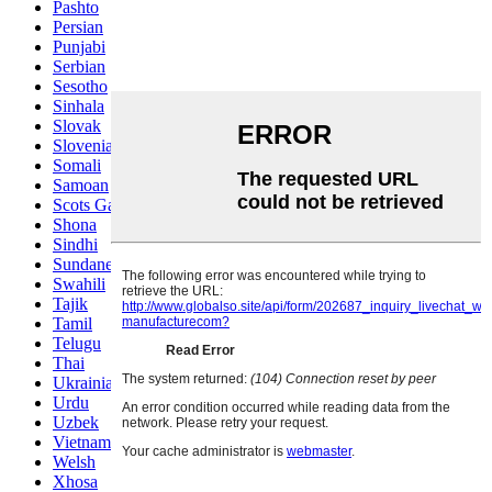
Pashto
Persian
Punjabi
Serbian
Sesotho
Sinhala
Slovak
Slovenian
Somali
Samoan
Scots Gaelic
Shona
Sindhi
Sundanese
Swahili
Tajik
Tamil
Telugu
Thai
Ukrainian
Urdu
Uzbek
Vietnamese
Welsh
Xhosa