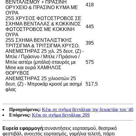
ΒΕΝΤΑΛΙΣΜΟΥ + ΠΡΑΣΙΝΗ
418
ΟΡΥΧΕΙΟ & ΠΡΑΣΙΝΟ ΚΥΜΑ ΜΕ
ΟΥΡΑ
25S ΧΡΥΣΟΣ ΦΩΤΟΣΤΡΟΒΟΣ ΣΕ
ΣΧΗΜΑ ΒΕΝΤΑΛΑΣ & ΚΟΚΚΙΝΟΣ
445
ΦΩΤΟΣΤΡΟΒΟΣ ΜΕ ΚΟΚΚΙΝΗ
ΟΥΡΑ
25S ΣΧΗΜΑ ΒΕΝΤΑΛΙΣΤΙΚΗΣ
395
ΤΡΙΤΣΙΓΜΑ & ΤΡΙΤΣΙΓΜΑ ΧΡΥΣΟ.
ΑΝΕΜΙΣΤΗΡΑΣ 25 χιλ. 25 δευτ. (Z) -
Μπλε / Πράσινο / Μπλε / Πράσινο /
Μπλε αστέρι (μπάλα) σταυρός με
575
Mine και ουρά ΧΑΜΗΛΟΣ
ΘΟΡΥΒΟΣ
ΑΝΕΜΙΣΤΗΡΑΣ 25 χιλιοστών 25
δευτ. (Z) - Μπροκάρ κροσέ με ασημί
517,5
φλας
Προηγούμενος:
Κέικ σε σχήμα βεντάλιας της δεκαετίας του '40
Επόμενος:
Κέικ σε σχήμα βεντάλιας 20S
Ευρεία εφαρμογή:
συναντήσεις εορτασμού, θεατρικό
φεστιβάλ, ανοιχτός εορτασμός, γαμήλια τελετή, πάρτι