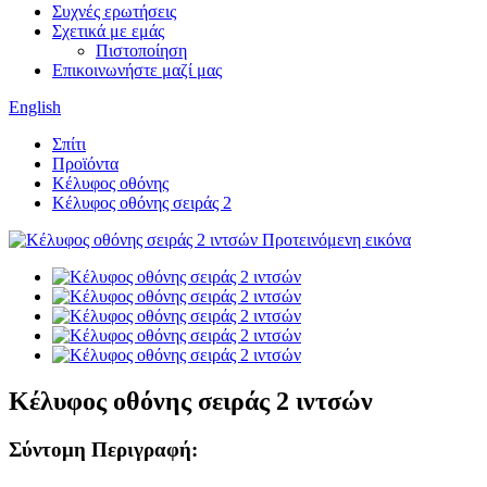
Συχνές ερωτήσεις
Σχετικά με εμάς
Πιστοποίηση
Επικοινωνήστε μαζί μας
English
Σπίτι
Προϊόντα
Κέλυφος οθόνης
Κέλυφος οθόνης σειράς 2
Κέλυφος οθόνης σειράς 2 ιντσών
Σύντομη Περιγραφή: