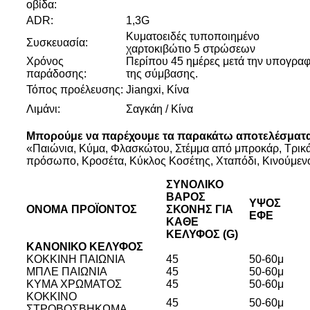
οβίδα:
ADR:
1,3G
Κυματοειδές τυποποιημένο
Συσκευασία:
χαρτοκιβώτιο 5 στρώσεων
Χρόνος
Περίπου 45 ημέρες μετά την υπογρα
παράδοσης:
της σύμβασης.
Τόπος προέλευσης:
Jiangxi, Κίνα
Λιμάνι:
Σαγκάη / Κίνα
Μπορούμε να παρέχουμε τα παρακάτω αποτελέσματα. 
«Παιώνια, Κύμα, Φλασκώτου, Στέμμα από μπροκάρ, Τρικάζο
πρόσωπο, Κροσέτα, Κύκλος Κοσέτης, Χταπόδι, Κινούμενο
ΣΥΝΟΛΙΚΌ
ΒΆΡΟΣ
ΎΨΟΣ
ΌΝΟΜΑ ΠΡΟΪΌΝΤΟΣ
ΣΚΌΝΗΣ ΓΙΑ
ΕΦΈ
ΚΆΘΕ
ΚΈΛΥΦΟΣ (G)
ΚΑΝΟΝΙΚΌ ΚΈΛΥΦΟΣ
ΚΟΚΚΙΝΗ ΠΑΙΩΝΙΑ
45
50-60μ
ΜΠΛΕ ΠΑΙΩΝΙΑ
45
50-60μ
ΚΥΜΑ ΧΡΩΜΑΤΟΣ
45
50-60μ
ΚΟΚΚΙΝΟ
45
50-60μ
ΣΤΡΟΒΟΣΒΗΚΩΜΑ