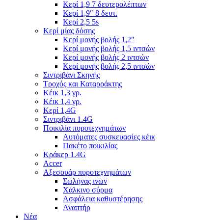
Κερί 1,9 7 δευτερολέπτων
Κερί 1,9″ 8 δευτ.
Κερί 2,5 5s
Κερί μίας δόσης
Κερί μονής βολής 1,2″
Κερί μονής βολής 1,5 ιντσών
Κερί μονής βολής 2 ιντσών
Κερί μονής βολής 2,5 ιντσών
Σιντριβάνι Σκηνής
Τροχός και Καταρράκτης
Κέικ 1,3 γρ.
Κέικ 1,4 γρ.
Κερί 1,4G
Σιντριβάνι 1.4G
Ποικιλία πυροτεχνημάτων
Αυτόματες συσκευασίες κέικ
Πακέτο ποικιλίας
Κράκερ 1.4G
Accer
Αξεσουάρ πυροτεχνημάτων
Σωλήνας ινών
Χάλκινο σύρμα
Ασφάλεια καθυστέρησης
Αναπτήρ
Νέα